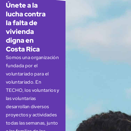
Únete a la
lucha contra
la falta de
vivienda
digna en
Costa Rica
Somos una organización
fundada por el
voluntariado para el
voluntariado. En
TECHO, los voluntarios y
las voluntarias
desarrollan diversos
proyectos y actividades
todas las semanas, junto